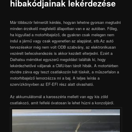
hibakódjainak lekérdezése
Már többször felmerült kérdés, hogyan lehetne gyorsan megtudni
minden érzékelő megfelelő állapotban van e az autóban. Főleg,
ha kigyullad a motorhibajelző, de gyakran csak melegen nem
indul a jármű vagy csak egyenetlen az alapjárat, stb.Az autó
tervezésekor még nem volt ODB szabvány, az elektronikusan
vezérelt befecskendezés is akkor kezdett elterjedni. Ezért a
Daihatsu mérnökei egyszerű megoldást találták ki, hogy
lekérdezhetővé váljanak a CMU-ban tárolt hibák. A motortérben
rövidre zárva egy teszt csatlakozón két tüskét, a műszerfalon a
motorhibajelző lemorzézza mi a baj. A teljes leírás a
szervízkönyvben az EF-EFI rész alatt olvasható.
Az akkumulátornál a karosszéria mellett van egy kis zöld
csatlakozó, amit felfelé óvatosan le lehet húzni a konzoljáról.