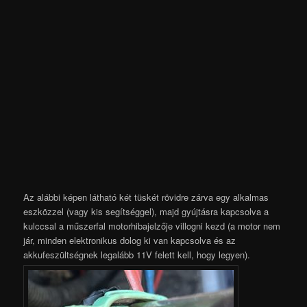
Az alábbi képen látható két tüskét rövidre zárva egy alkalmas
eszközzel (vagy kis segítséggel), majd gyújtásra kapcsolva a
kulccsal a műszerfal motorhibajelzője villogni kezd (a motor nem
jár, minden elektronikus dolog ki van kapcsolva és az
akkufeszültségnek legalább 11V felett kell, hogy legyen).