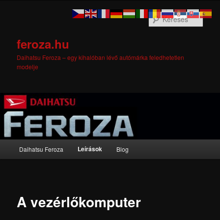
Tovább
az
Kere
elsődleges
tartalomra
feroza.hu
Daihatsu Feroza – egy kihalóban lévő autómárka feledhetetlen
modelje
Fő
Leírások
Daihatsu Feroza
Blog
menü
A vezérlőkomputer