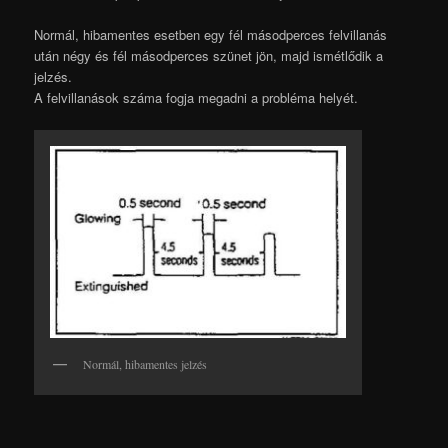
Normál, hibamentes esetben egy fél másodperces felvillanás
után négy és fél másodperces szünet jön, majd ismétlődik a
jelzés.
A felvillanások száma fogja megadni a probléma helyét.
Normál, hibamentes jelzés