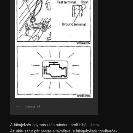
Screenshot
A hibajelzés egymás után minden tárolt hibát kijelez.
Az akkusarut pár percre eltávolítva, a hibajelzések törölhetőek.