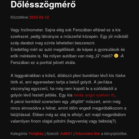
Dőlésszögmérő
Közzétéve
2023-02-12
Vagy Inclinometer. Sajna elég sok Ferozában elfárad ez a kis
szerkezet, pedig látványos a műszerfal közepén. Egy jól működő
szép darabot meg szinte lehetetlen beszerezni.
Eredetileg méri az autó megdőlését, de képes a gyorsulások és
erők mérésére is. Na milyen autóban van még „G” mérő?
-A
Ferozában ez a ponttal jelzett skála.
A leggyakrabban a külső, átlátszó plexi burokban lévő kis tüske
törik el, ami egyenesben tartja a belső golyót. A javítása
viszonylag egyszerű, ha még nem kopott le a súrlódástól a
golyón lévő festett jelölés. Egy kis
leírás angol nyelven itt
.
A pécsi bontóból szereztem egy „döglött” műszert, amin még
nincs elmosódva a felirat, amint időm engedi megpróbálkozom a
felújítással. Ebben még az olaj is elfolyt, ezt majd megpróbálom
valamilyen finom olajjal pótolni (fegyverolaj vagy bébiolaj?).
Kategória:
Felújítás
| Szerző:
Adi001
|
Közvetlen link
a könyvjelzőbe.