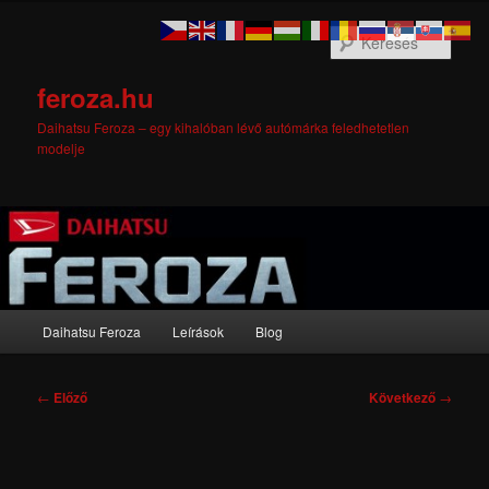
Tovább
az
Kere
elsődleges
tartalomra
feroza.hu
Daihatsu Feroza – egy kihalóban lévő autómárka feledhetetlen
modelje
Fő
Daihatsu Feroza
Leírások
Blog
menü
Bejegyzés
←
Előző
Következő
→
navigáció